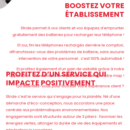
BOOSTEZ VOTRE
ÉTABLISSEMENT
Stride permet à vos clients et vos équipes d’emprunter
gratuitement des batteries pour recharger leur téléphone !
Et oui, fini les téléphones rechargés derrière le comptoir,
affranchissez-vous des problèmes de batterie, sans aucune
intervention de votre personnel : c’est 100% automatisé !
Et profitez également d’un gain de visibilité grâce à notre
PROFITEZ D’UN SERVICE QUI
application : votre établissement sera affiché sur notre map !
IMPACTE POSITIVEMENT
Qu’attendez-vous pour booster votre expérience client ?
Stride c’est le service qui s’engage pour la planète. Né d’une
démarche d’éco-conception, nous accordons une place
centrale aux problématiques environnementales. Nos
engagements sont structurés autour de 3 piliers : favoriser les
énergies vertes, allonger la durée de vie des équipements et
généraliser le recyclage.