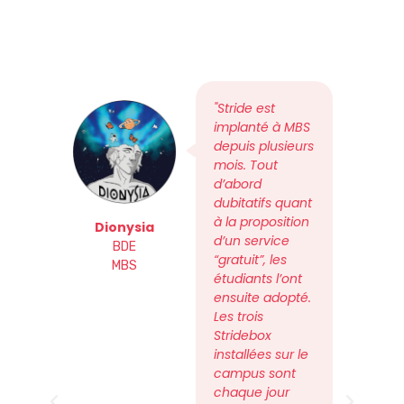
"Stride est
implanté à MBS
depuis plusieurs
mois. Tout
d’abord
dubitatifs quant
à la proposition
Dionysia
d’un service
BDE
Ét
“gratuit”, les
MBS
PURP
étudiants l’ont
Mo
ensuite adopté.
Les trois
Stridebox
installées sur le
campus sont
chaque jour