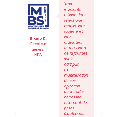
"Nos
étudiants
utilisent leur
téléphone
mobile, leur
tablette et
leur
Bruno D.
Be
ordinateur
Directeur
Respons
tout au long
général
Montpe
de la journée
MBS
PURP
sur le
campus.
La
multiplication
de ses
appareils
connectés
nécessite
tellement de
prises
électriques